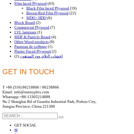
Film faced Plywood
(43)
Black Film faced Plywood
(19)
Brown/Red Film Plywood
(22)
MDO / HDO
(6)
Block Board
(2)
Commercial Plywood
(7)
LVL laminate
(1)
MDF & Particle Board
(4)
Other Wood products
(9)
Panneau de coffrage
(1)
Plastic Faced Plywood
(2)
(2)
اخشاب البلاي وود المدهون
GET IN TOUCH
T +86 (516) 86218866 / 86238866
Email: info@sunnyplex.com
Whatsapp:+86-13305214888
No.2 Shanghai Rd of Guanhu Industrial Park, Pizhou City,
Jiangsu Province, China 221300
GET SOCIAL