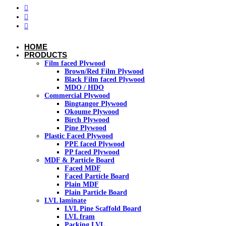
HOME
PRODUCTS
Film faced Plywood
Brown/Red Film Plywood
Black Film faced Plywood
MDO / HDO
Commercial Plywood
Bingtangor Plywood
Okoume Plywood
Birch Plywood
Pine Plywood
Plastic Faced Plywood
PPE faced Plywood
PP faced Plywood
MDF & Particle Board
Faced MDF
Faced Particle Board
Plain MDF
Plain Particle Board
LVL laminate
LVL Pine Scaffold Board
LVL fram
Packing LVL