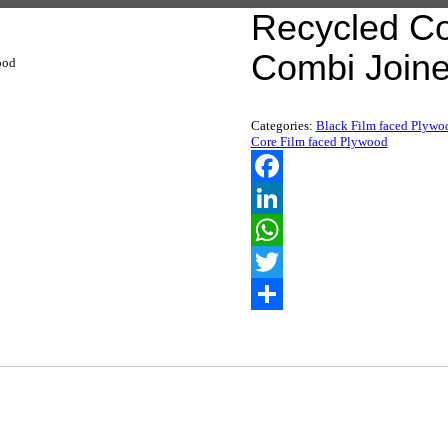
Recycled Co
Combi Joine
ood
Categories:
Black Film faced Plywo
Core Film faced Plywood
Facebook
LinkedIn
WhatsApp
Twitter
Share