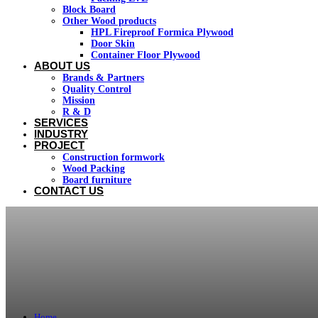
Block Board
Other Wood products
HPL Fireproof Formica Plywood
Door Skin
Container Floor Plywood
ABOUT US
Brands & Partners
Quality Control
Mission
R & D
SERVICES
INDUSTRY
PROJECT
Construction formwork
Wood Packing
Board furniture
CONTACT US
Home