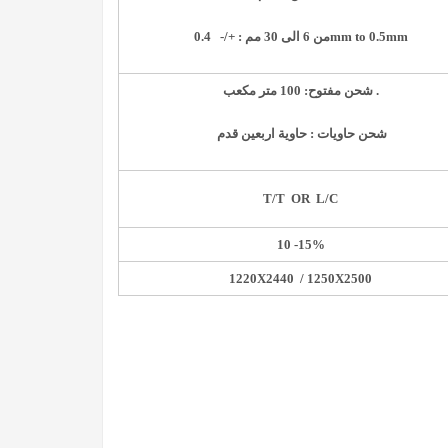
mm to 0.5mm
من 6 الى 30 مم :
+
/-
0.4
شحن مفتوح: 100 متر مكعب .
شحن حاويات : حاوية اربعين قدم
T/T OR L/C
10 -15%
1220
X2440 / 1250X2500