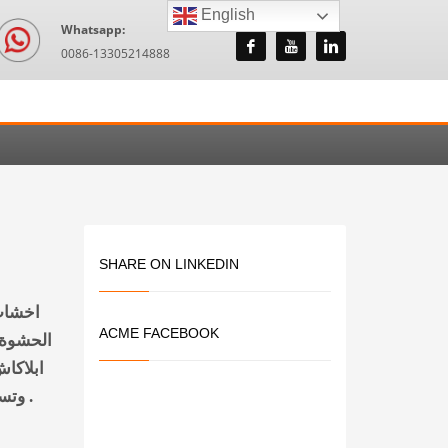
English
Whatsapp:
0086-13305214888
SHARE ON LINKEDIN
اخشاب 
ACME FACEBOOK
الحشوة 
ابلاكاش
وتستخدم داخليا وخارجيا للاثاث والديكور وايضا في عمليات البناء .