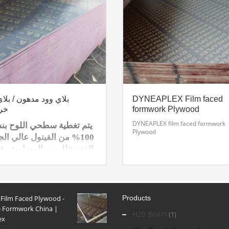
DYNEAPLEX Film faced
بلاي وود مدهون / بلاي
formwork Plywood
خر
DYNEAPLEX film faced formwork
يتم تغطية سطحي اللوح بن
Plywood
100% من الفينول عالي ال
الذي يقلل من المسامية مقا
بالالواح العادية ويعطي تشط
ممتازا للقالب. مما يسمح غ
الفينول للوح بان يكون
اكثرمقاوم للرطوبة في تطب
 Film Faced Plywood -
Products
الصب الخرساني .
 Formwork China |
H20 Beam
(1)
ex