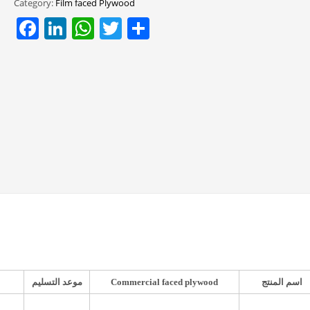
Category:
Film faced Plywood
Facebook
LinkedIn
WhatsApp
Twitter
Share
اسم المنتج
Commercial faced plywood
موعد التسليم