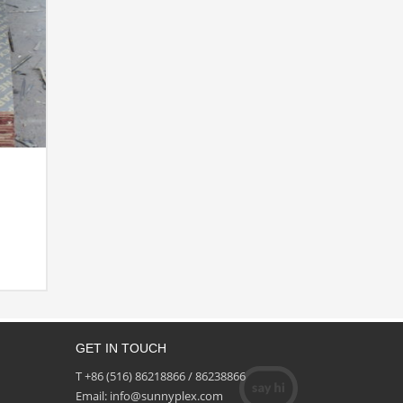
GET IN TOUCH
T +86 (516) 86218866 / 86238866
Email: info@sunnyplex.com