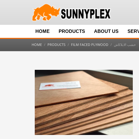
HOME
PRODUCTS
ABOUT US
SER
خشب الابلاكاش
FILM FACED PLYWOOD
PRODUCTS
HOME