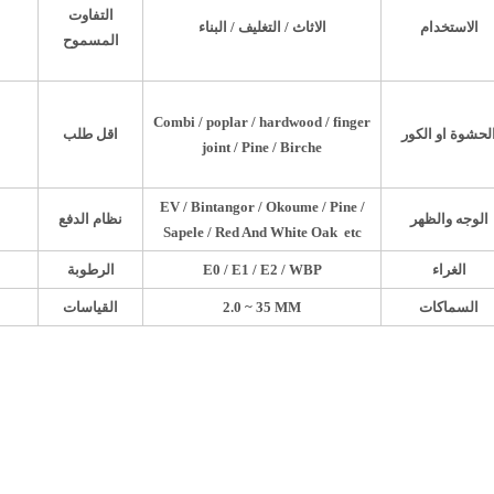
التفاوت
الاستخدام
الاثاث
/
التغليف
/
البناء
المسموح
Combi / poplar / hardwood / finger
لحشوة او الكور
اقل طلب
joint / Pine / Birche
EV / Bintangor / Okoume / Pine /
الوجه والظهر
نظام الدفع
Sapele / Red And White Oak etc
الغراء
E0 / E1 / E2 / WBP
الرطوبة
السماكات
2.0 ~ 35 MM
القياسات