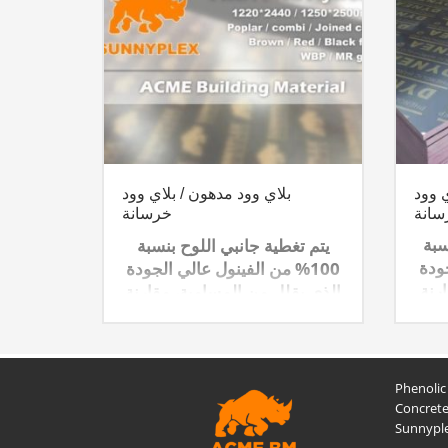
 وود
بلاي وود مدهون / بلاي وود
سانة
خرسانة
يتم تغطية جانبي اللوح بنسبة
سبة
100% من الفينول عالي الجودة
جودة
الذي يقلل من المسامية، مقارنة
رنة
بالالواح العادية . ويعطي تشطيبا
يبا
ممتازا للقالب. مما يسمح الغراء
راء
الفينولي للوح بان يكون
اكثرمقاوم للرطوبة في تطبيقات
يقات
Phenolic
الصب الخرساني وتستخدم الواح
Concrete
الصب الخرساني في العديد من
Sunnypl