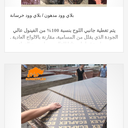
بلاي وود مدهون / بلاي وود خرسانة
يتم تغطية جانبي اللوح بنسبة 100% من الفينول عالي
الجودة الذي يقلل من المسامية، مقارنة بالالواح العادية .
ويعطي تشطيبا ممتازا للقالب. مما يسمح الغراء
الفينولي للوح بان يكون اكثرمقاوم للرطوبة في
تطبيقات الصب الخرساني وتستخدم الواح الصب
الخرساني في العديد من المنشئات مثل الجسور
والحواجز وجميع الهياكل الخرسانية