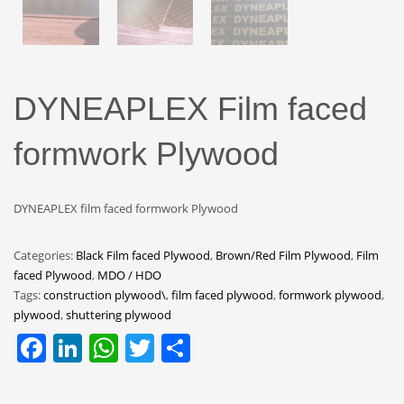
DYNEAPLEX Film faced
formwork Plywood
DYNEAPLEX film faced formwork Plywood
Categories:
Black Film faced Plywood
,
Brown/Red Film Plywood
,
Film
faced Plywood
,
MDO / HDO
Tags:
construction plywood\
,
film faced plywood
,
formwork plywood
,
plywood
,
shuttering plywood
Facebook
LinkedIn
WhatsApp
Twitter
Share