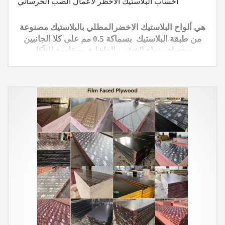
اخشاب البلاستيك الاخظر لاعمال الصب الخرساني
هي ألواح البلاستيك الاخضرالمطلي بالبلاستيك مصنوعة
من طبقة البلاستيك بسماكة 0.5 مم على كلا الجانبين
ومتصلة بنواة الخشب الداخلية. ومقاومة للتآكل
.فالخصائص الفيزيائية والميكانيكية أعلى بكثير من
الخشب التقليدي. وينتج عن ذلك خصائص ممتاز