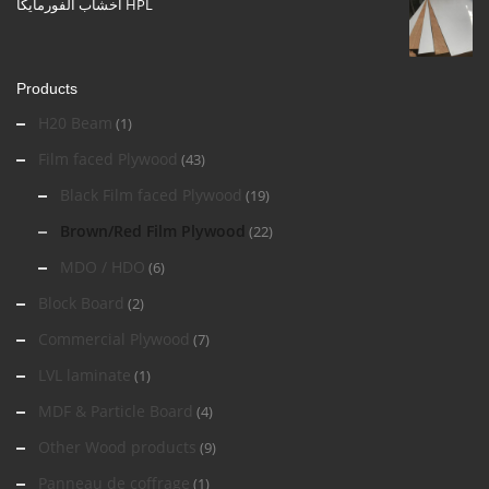
اخشاب الفورمايكا HPL
Products
H20 Beam
(1)
Film faced Plywood
(43)
Black Film faced Plywood
(19)
Brown/Red Film Plywood
(22)
MDO / HDO
(6)
Block Board
(2)
Commercial Plywood
(7)
LVL laminate
(1)
MDF & Particle Board
(4)
Other Wood products
(9)
Panneau de coffrage
(1)