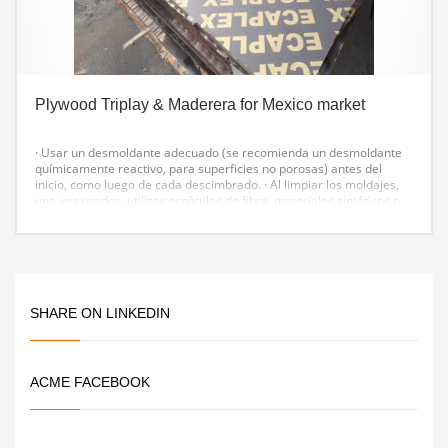
Plywood Triplay & Maderera for Mexico market
· Usar un desmoldante adecuado (se recomienda un desmoldante
químicamente reactivo, para superficies no porosas) antes del
inicio, como luego de cada descimbrado.
· Al limpiar los moldajes,
una vez usados, utilizar espátulas de fibra, materiales sintéticos o
de madera, para no dañar sus caras con herramientas metálicas.
Siempre almacenar los paneles a la sombra.
· Los triplays fenolicos
son muy resistentes a la abrasión y al impacto, no obstante, al igual
que con toda superficie terminada, se debe cuidar el aspecto de la
velocidad de colada y utilizar vibradores adecuados para no dañar
las caras del encofrado.
SHARE ON LINKEDIN
ACME FACEBOOK