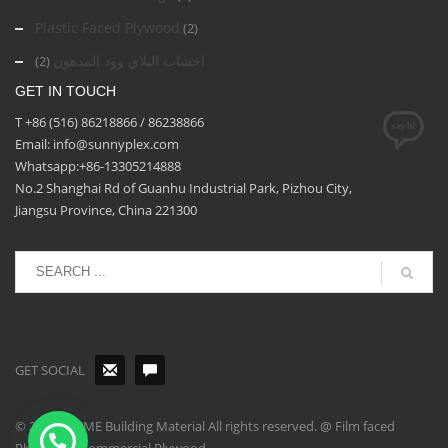
Plastic Faced Plywood
(2)
اخشاب البلاي وود المدهون
(2)
GET IN TOUCH
T +86 (516) 86218866 / 86238866
Email: info@sunnyplex.com
Whatsapp:+86-13305214888
No.2 Shanghai Rd of Guanhu Industrial Park, Pizhou City,
Jiangsu Province, China 221300
GET SOCIAL
© 2026 - ACME Building Material All rights reserved. @ Film faced
Plywood | Commercial Plywood