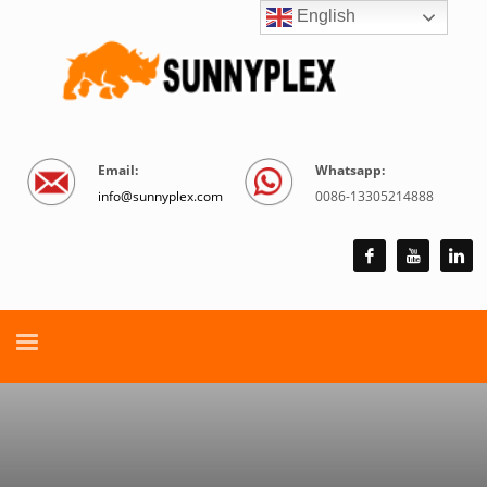
English
Email:
Whatsapp:
info@sunnyplex.com
0086-13305214888