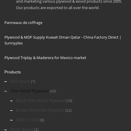
and marketing various plywood & wood products since 2005.
Our products are exported to all over the world.
Panneaux de coffrage
Plywood & MDF Supply Kuwait Oman Qatar - China Factory Direct |
Sunnyplex
Plywood Triplay & Maderera for Mexico market
Products
H20 Beam
(1)
Film faced Plywood
(43)
Black Film faced Plywood
(19)
Brown/Red Film Plywood
(22)
MDO / HDO
(6)
Block Board
(2)