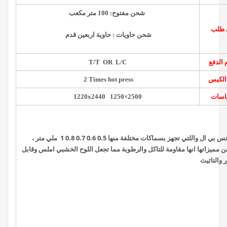
شحن مفتوح: 100 متر مكعب
 طلب
شحن حاويات : حاوية اربعين قدم
 الدفع
T/T OR L/C
الكبس
2 Times hot press
ياسات
1220
x
2440
1250×2500
تسمى باخشاب الفورمايكا نضرا لوجود طبقة الاتس بي ال واللتي تجهز بسماكات مختلفة منها 0.5 0.6 0.7 0.8 1 ملي متر ،
ومن مميزاتها انها مقاومة للتاكل والرطوبة مما تجعل اللوح الخشبي املس وقابل