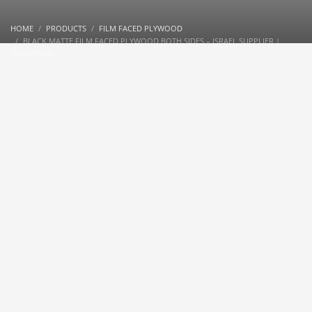
HOME
PRODUCTS
FILM FACED PLYWOOD
BLACK MATTE FILM FACED PLYWOOD BOTH SIDES – ISRAEL SUPPLIER |
SUNNYPLEX