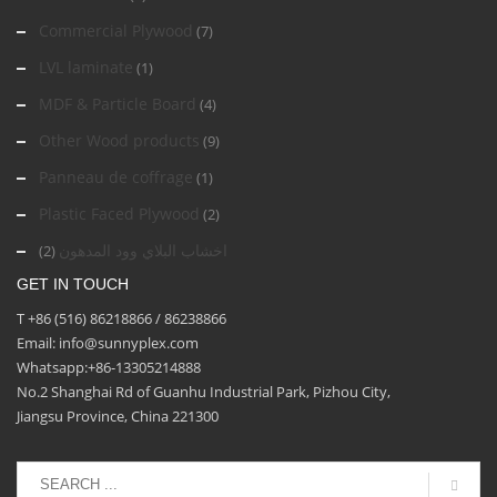
Commercial Plywood
(7)
LVL laminate
(1)
MDF & Particle Board
(4)
Other Wood products
(9)
Panneau de coffrage
(1)
Plastic Faced Plywood
(2)
اخشاب البلاي وود المدهون
(2)
GET IN TOUCH
T +86 (516) 86218866 / 86238866
Email: info@sunnyplex.com
Whatsapp:+86-13305214888
No.2 Shanghai Rd of Guanhu Industrial Park, Pizhou City,
Jiangsu Province, China 221300